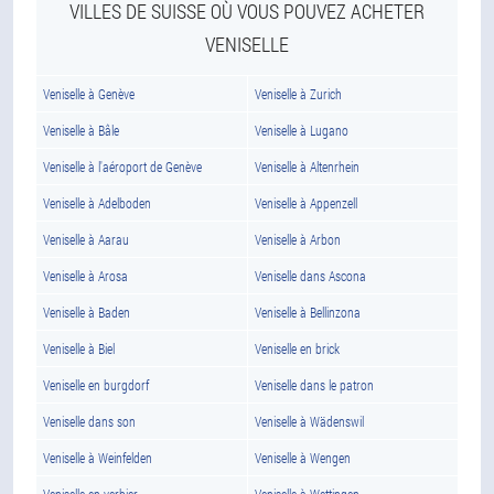
VILLES DE SUISSE OÙ VOUS POUVEZ ACHETER
VENISELLE
Veniselle à Genève
Veniselle à Zurich
Veniselle à Bâle
Veniselle à Lugano
Veniselle à l'aéroport de Genève
Veniselle à Altenrhein
Veniselle à Adelboden
Veniselle à Appenzell
Veniselle à Aarau
Veniselle à Arbon
Veniselle à Arosa
Veniselle dans Ascona
Veniselle à Baden
Veniselle à Bellinzona
Veniselle à Biel
Veniselle en brick
Veniselle en burgdorf
Veniselle dans le patron
Veniselle dans son
Veniselle à Wädenswil
Veniselle à Weinfelden
Veniselle à Wengen