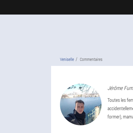
Veniselle
Commentaires
Jérôme
Fum
Toutes les fe
accidentelleme
former), maman