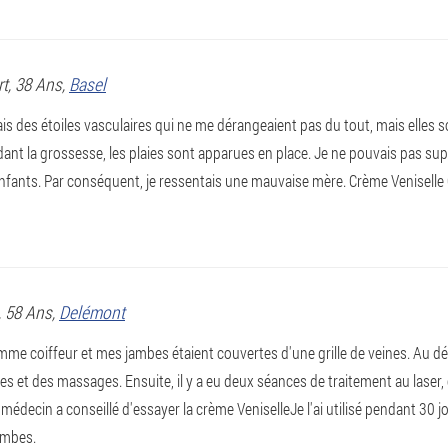
rt
, 38 Ans,
Basel
ais des étoiles vasculaires qui ne me dérangeaient pas du tout, mais elles
ant la grossesse, les plaies sont apparues en place. Je ne pouvais pas sup
enfants. Par conséquent, je ressentais une mauvaise mère. Crème Veniselle
, 58 Ans,
Delémont
omme coiffeur et mes jambes étaient couvertes d'une grille de veines. Au débu
 et des massages. Ensuite, il y a eu deux séances de traitement au laser, c
médecin a conseillé d'essayer la crème VeniselleJe l'ai utilisé pendant 30 jours
ambes.