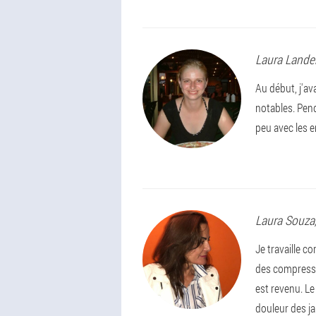
Laura
Lande
Au début, j'av
notables. Pend
peu avec les 
Laura
Souza
Je travaille c
des compresses
est revenu. Le 
douleur des j