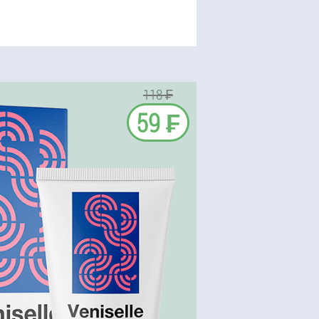
118 ₣
59 ₣