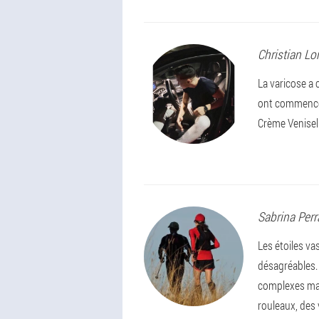
Christian
Lo
La varicose a
ont commencé 
Crème Venisell
Sabrina
Perr
Les étoiles va
désagréables. 
complexes mala
rouleaux, des